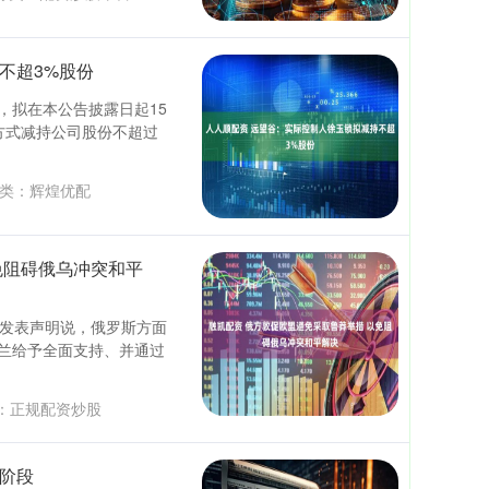
不超3%股份
，拟在本公告披露日起15
方式减持公司股份不超过
类：
辉煌优配
免阻碍俄乌冲突和平
团发表声明说，俄罗斯方面
兰给予全面支持、并通过
：
正规配资炒股
歧阶段