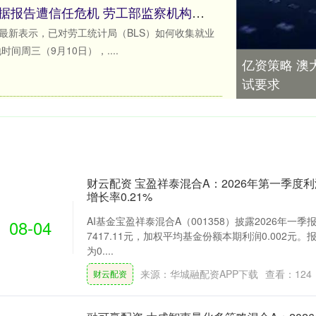
创高网配资 美经济数据报告遭信任危机 劳工部监察机构宣布介入调查
最新表示，已对劳工统计局（BLS）如何收集就业
间周三（9月10日），....
亿资策略 澳大
试要求
财云配资 宝盈祥泰混合A：2026年第一季度利润7
增长率0.21%
AI基金宝盈祥泰混合A（001358）披露2026年一
08-04
7417.11元，加权平均基金份额本期利润0.002元
为0....
来源：华城融配资APP下载
查看：
124
财云配资