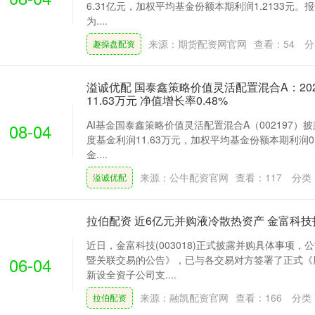
6.31亿元，加权平均基金份额本期利润1.2133元
为....
来源：期货配资网官网
查看：
54
分
趣操盘配资
溢诚优配 国泰鑫策略价值灵活配置混合A：20
11.63万元 净值增长率0.48%
AI基金国泰鑫策略价值灵活配置混合A（002197）披
08-04
度基金利润11.63万元，加权平均基金份额本期利润0
金....
来源：公牛配资官网
查看：
117
分类
溢诚优配
拉伯配资 近6亿元并购液冷散热资产 金富科
近日，金富科技(003018)正式披露并购具体事项
06-04
暨关联交易的公告》，已与各交易对方签署了正式《
新设全资子公司支....
来源：融凯配资官网
查看：
166
分类
拉伯配资