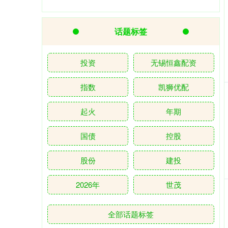
话题标签
投资
无锡恒鑫配资
指数
凯狮优配
起火
年期
国债
控股
股份
建投
2026年
世茂
全部话题标签