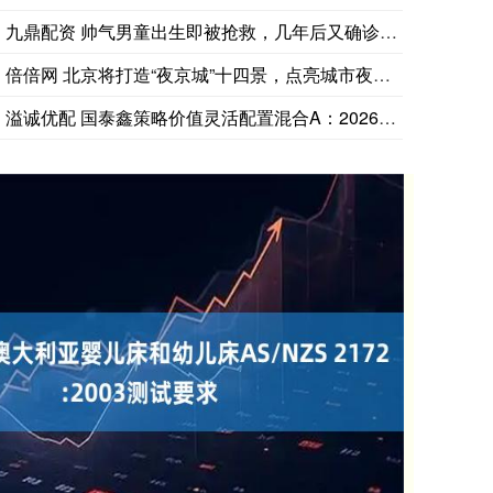
九鼎配资 帅气男童出生即被抢救，几年后又确诊癌症，父母直言抗
倍倍网 北京将打造“夜京城”十四景，点亮城市夜景名片
溢诚优配 国泰鑫策略价值灵活配置混合A：2026年第一季度利