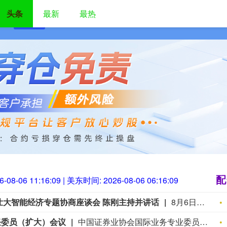
头条
最新
最热
首页
配资炒股开户
股票在线配资
配资炒股平台
正规
配
6-08-06 11:16:11
| 美东时间:
2026-08-06 06:16:11
壮大智能经济专题协商座谈会 陈刚主持并讲话
8月6日，自治区党委在南宁召开2026年度发展壮大智能经济专题协商座谈会，深入学习贯彻习近平总书记关于人工智能发展的重要论述和在2026世界人工智能大会暨人工智能全球治理高级别会议开幕式上的重要讲话精神，贯彻落实习近平总书记关于广西工作论述的重要要求，听取各民主党派、工商联、无党派人士代表对发展壮大智能经济的意见和建议，凝心聚力推动全区经济社会高质量发展。自治区党委书记陈刚主持会议并讲话。 陈刚指出，看清大势才能找准方向，从全球大势看，人工智能不是未来学，正在重塑世界经济和全球竞争格局；从区域格局看，广西“换道超车”从原来不可能变成了有可能；从未来发展看，人工智能不是一个传统领域的比赛，而是一个面向未来的比赛。人工智能时代，广西不能缺席、不能落后，正抢抓国家实施人工智能能力建设普惠计划、高质量共建“一带一路”等重大机遇，坚持站位大局、因地制宜、错位发展，发挥区位、产业、人文、市场、潜力等比较优势，突出策略、集成、应用、开放、安全，坚持有所为、有所不为，协力构建“北上广研发+广西集成+东盟应用”差异化发展路径，加快推进中国—东盟国家人工智能应用合作中心建设，着力打造面向东盟的人工智能合作高地，推动人工智能赋能千行百业，取得积极进展。（广西发布）
任委员（扩大）会议
中国证券业协会国际业务专业委员会主任委员（扩大）会议8月3日在北京召开。会议围绕加快建设中国特色一流投资银行和投资机构的目标要求，通报了上半年委员会推动“数据跨境”“资金跨境”等重点工作的阶段性进展；集中研讨了下半年系列重点研究方向，包括国际大型全能投行发展路径和模式借鉴、国际精品特色投行和特色服务商发展、海外投资银行国际化战略与管理模式、海外证券公司功能性发挥、国际证券经营机构监管体系、证券公司利用自贸区试点实现高质量发展等主题。下一步，委员会将在监管部门的支持和指导下，以“十五五”规划纲要精神为引领，持续深入贯彻落实“推动加快建设中国特色一流投资银行与投资机构”的相关工作部署，形成高质量行业研究成果与政策建议，实现从“找出问题”到“解决问题”的转化，切实为行业解难题、办实事，推动证券行业国际化发展迈上新台阶。