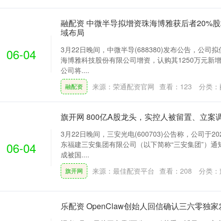
融配资 中微半导拟增资珠海博雅获后者20%股
域布局
3月22日晚间，中微半导(688380)发布公告，公司
06-04
海博雅科技股份有限公司增资，认购其1250万元新
公司将....
来源：荣通配资官网
查看：
123
分类：
融配资
旗开网 800亿A股龙头，实控人被留置、立案
3月22日晚间，三安光电(600703)公告称，公司于2
06-04
东福建三安集团有限公司（以下简称“三安集团”）通
成被国....
来源：最佳配资平台
查看：
208
分类：
旗开网
乐配资 OpenClaw创始人回信确认三六零独