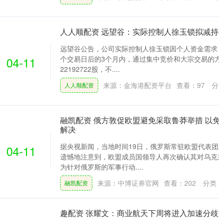
人人顺配资 远望谷：实际控制人徐玉锁拟减持
远望谷公告，公司实际控制人徐玉锁因个人资金需求
04-11
个交易日后的3个月内，通过集中竞价和大宗交易的
22192722股，不....
来源：金海港配资平台
查看：
97
分
人人顺配资
融凯配资 俄方敦促欧盟避免采取鲁莽举措 以
解决
据央视新闻，当地时间19日，俄罗斯常驻欧盟代表
04-11
遗憾地注意到，欧盟成员国领导人再次确认其对乌克
为针对俄罗斯的军事行动....
来源：中博证券官网
查看：
202
分类
融凯配资
趣配资 张耀文：商业航天下周将进入加速分