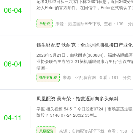
记者3月22日从三六零(下称“360”)获悉，近日360安
06-04
始人Peter的官方邮件。在回信中，Peter正式确认了由3
来源：港盛国际APP下载
查看：
139
分
乐配资
钱生财配资 狄耐克：全面拥抱脑机接口产业化“
2026年3月21日，由狄耐克(300884)、福建省
06-04
业协会联合主办的“3·21脑机睡眠健康万里行”会议
缪国....
来源：亿配资官网
查看：
181
分类
钱生财配资
凤凰配资 吴海荣：指数逐渐向多头倾斜
举报 相关视频 54'51'' 今日股市0724｜市场震荡
04-11
阶段？ 3146 07-24 20:32 55....
来源：庆翔配资APP下载
查看：
158
凤凰配资