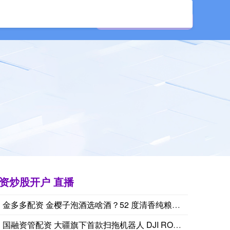
配资炒股
辉煌优配
资炒股开户 直播
金多多配资 金樱子泡酒选啥酒？52 度清香纯粮酒，泡出养生佳
国融资管配资 大疆旗下首款扫拖机器人 DJI ROMO 官方