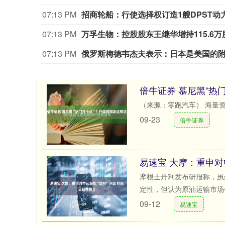
07:13 PM
招商轮船：行使选择权订造1艘DPST动
07:13 PM
万孚生物：控股股东王继华增持115.6万股 
07:13 PM
俄罗斯梅德韦杰夫表示：日本是美国的
倍牛证券 慕尼黑“热门
（来源：零跑汽车） 海量资讯
09-23
倍牛证券
易速宝 大摩：重申对
摩根士丹利发布研报称，虽
定性，但认为原油运输市场仍
09-12
易速宝