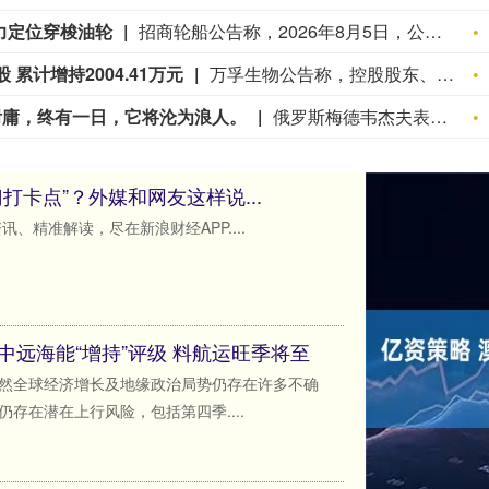
力定位穿梭油轮
招商轮船公告称，2026年8月5日，公司通过下属全资子公司海宏香港行使买方选择权，向大连造船订造1艘DPST（动力定位穿梭油轮）（Suezmax级）。2艘船舶价格总额合计约17.90亿元，买方将根据造船进度分批支付进度款，交船期为2028年。本次交易不构成关联交易和重大资产重组，未达股东会审议标准，境外投资事项尚需国家相关部门备案。船舶交付营运后，将增厚公司稳定盈利来源。
累计增持2004.41万元
万孚生物公告称，控股股东、实际控制人、董事长王继华于2026年8月4日至8日6日增持公司股份。增持前，王继华持有4959.47万股，占总股本10.59%；王继华及其一致行动人合计持有1.47亿股，占总股本31.5%。本次增持115.6万股，占总股本0.2470%，累计增持2004.41万元。增持后，王继华持股比例升至10.84%，其与一致行动人合计持股比例升至31.74%。本次增持属免于发出要约情形，公司已履行现阶段信息披露义务。
附庸，终有一日，它将沦为浪人。
俄罗斯梅德韦杰夫表示：日本是美国的附庸，终有一日，它将沦为浪人。
打卡点”？外媒和网友这样说...
、精准解读，尽在新浪财经APP....
中远海能“增持”评级 料航运旺季将至
然全球经济增长及地缘政治局势仍存在许多不确
存在潜在上行风险，包括第四季....