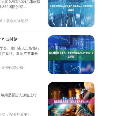
全云团队收到OpenClaw创
60团队独家....
类：
股票在线配资
奇点时刻”
睡眠医学会、厦门市人工智能行
在厦门举行。狄耐克董事长
：
正规配资炒股
走强 短期是否进入加速上行
分类：
配资炒股平台